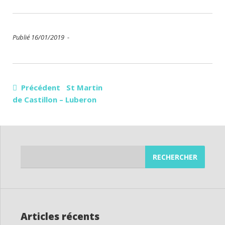
Publié 16/01/2019 -
Navigation
Précédent St Martin
de Castillon – Luberon
de
l’article
Rechercher :
Articles récents